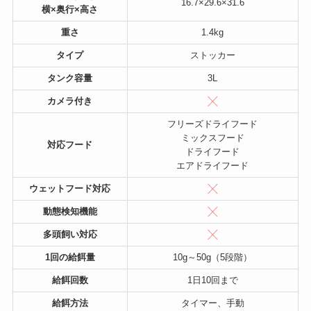
16.7×29.6×31.6
横×奥行×高さ
重さ
1.4kg
タイプ
ストッカー
タンク容量
3L
カメラ付き
フリーズドライフード
ミックスフード
対応フード
ドライフード
エアドライフード
ウェットフード対応
動態検知機能
多頭飼い対応
1回の給餌量
10g～50g（5段階）
給餌回数
1日10回まで
給餌方法
タイマー、手動