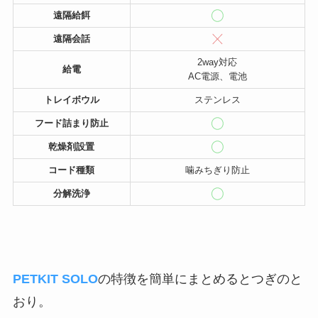
遠隔給餌
遠隔会話
2way対応
給電
AC電源、電池
トレイボウル
ステンレス
フード詰まり防止
乾燥剤設置
コード種類
噛みちぎり防止
分解洗浄
PETKIT SOLO
の特徴を簡単にまとめるとつぎのと
おり。