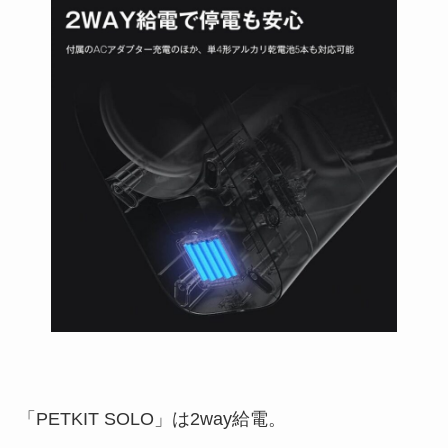
「PETKIT SOLO」は2way給電。