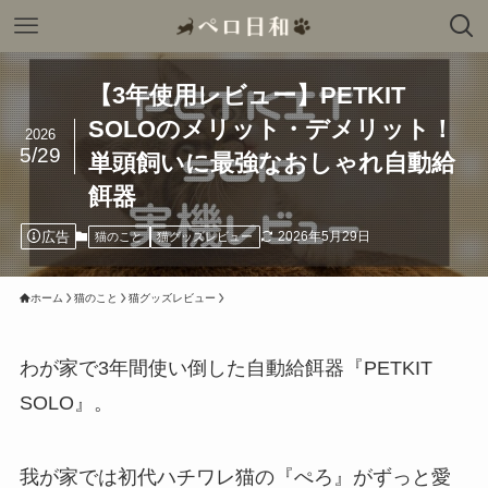
【3年使用レビュー】PETKIT
SOLOのメリット・デメリット！
2026
5/29
単頭飼いに最強なおしゃれ自動給
餌器
広告
2026年5月29日
猫のこと
猫グッズレビュー
ホーム
猫のこと
猫グッズレビュー
わが家で3年間使い倒した自動給餌器『PETKIT
SOLO』。
我が家では初代ハチワレ猫の『ぺろ』がずっと愛