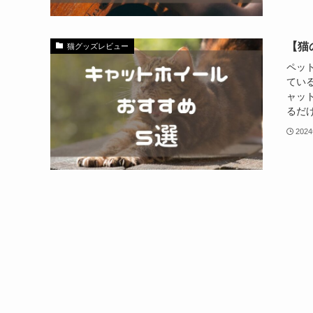
【猫
猫グッズレビュー
ペッ
てい
ャッ
るだけ
202