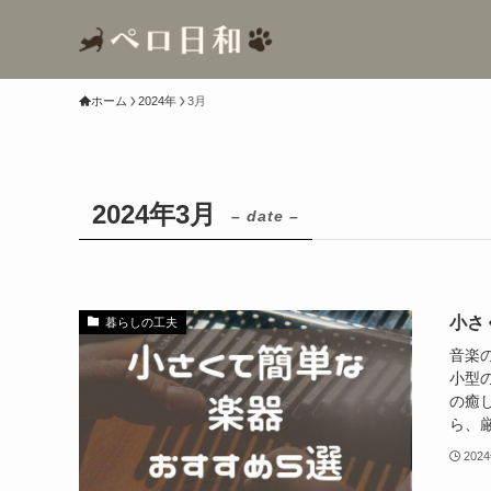
ホーム
2024年
3月
2024年3月
– date –
小さ
暮らしの工夫
音楽
小型
の癒
ら、厳
202