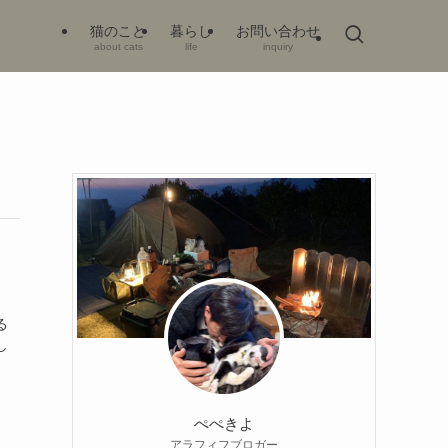
猫のこと
暮らし
お問い合わせ
about cats
life
inquiry
る
し
ぺぺきよ
アラフィフブロガー